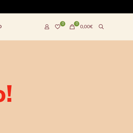
0
0
O
0,00€
o!