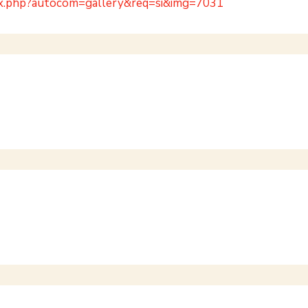
ndex.php?autocom=gallery&req=si&img=7031