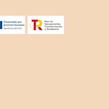
, vulputate tempus ipsum. Nam
ibh
. Aliquam bibendum, sem ac eros viverra
32
Read more