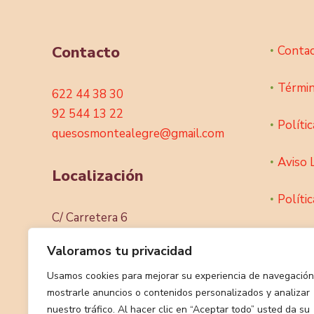
Etiam semper, quam nibh ut aliq
porta sit amet erat
Nam dui aliquam iaculis et, justo. Sed vehicu
Valoramos tu privacidad
tempus. Morbi fermentum sed, aliquet vulputa
magna.
Usamos cookies para mejorar su experiencia de navegación
mostrarle anuncios o contenidos personalizados y analizar
nuestro tráfico. Al hacer clic en “Aceptar todo” usted da su