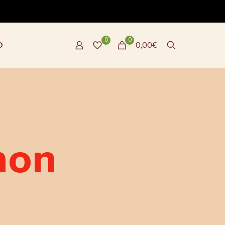
0
0
O
0,00€
mon