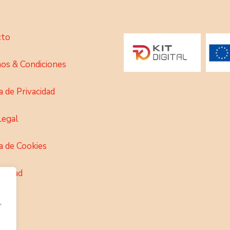
uet feugiat dui,
Aenean congue ac
dictum sit amet, n
la lectus. Vestibulum
Praesent gravida sagittis
te, odio et orci sit amet
ligula. Nunc elementum.
,
48