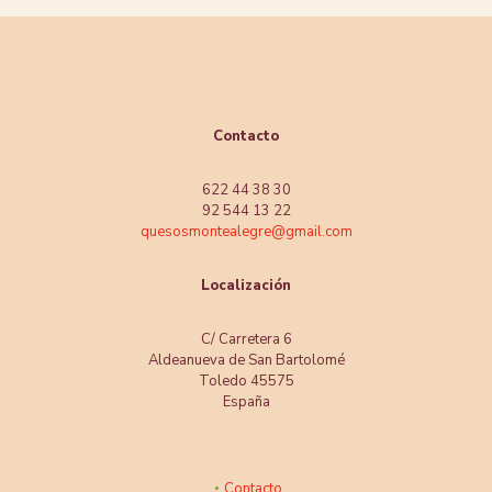
Contacto
622 44 38 30
92 544 13 22
quesosmontealegre@gmail.com
Localización
C/ Carretera 6
Aldeanueva de San Bartolomé
Toledo 45575
España
Contacto